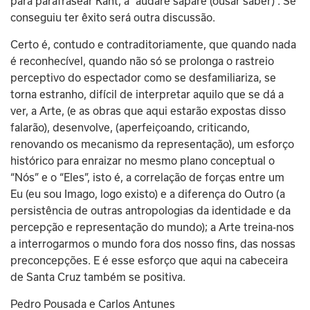
para parafrasear Kant, a “audare sapare (ousar saber)”. Se 
conseguiu ter êxito será outra discussão.
Certo é, contudo e contraditoriamente, que quando nada 
é reconhecível, quando não só se prolonga o rastreio 
perceptivo do espectador como se desfamiliariza, se 
torna estranho, difícil de interpretar aquilo que se dá a 
ver, a Arte, (e as obras que aqui estarão expostas disso 
falarão), desenvolve, (aperfeiçoando, criticando, 
renovando os mecanismo da representação), um esforço 
histórico para enraizar no mesmo plano conceptual o 
“Nós” e o “Eles”, isto é, a correlação de forças entre um 
Eu (eu sou Imago, logo existo) e a diferença do Outro (a 
persistência de outras antropologias da identidade e da 
percepção e representação do mundo); a Arte treina-nos 
a interrogarmos o mundo fora dos nosso fins, das nossas 
preconcepções. E é esse esforço que aqui na cabeceira 
de Santa Cruz também se positiva.
Pedro Pousada e Carlos Antunes