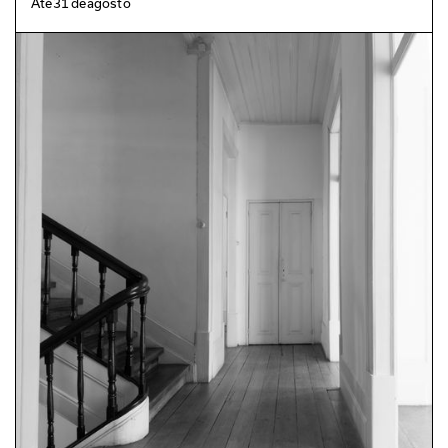
Até
31
de
agosto