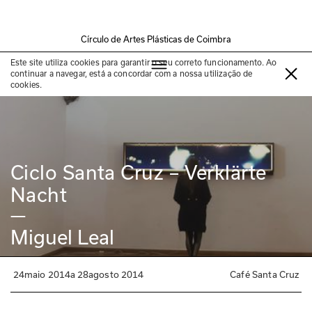
Círculo de Artes Plásticas de Coimbra
Exposição passada
Este site utiliza cookies para garantir o seu correto funcionamento. Ao
continuar a navegar, está a concordar com a nossa utilização de
cookies.
Ciclo Santa Cruz – Verklärte 
Nacht
—
Miguel Leal
24
maio 2014
a
28
agosto 2014
Café Santa Cruz