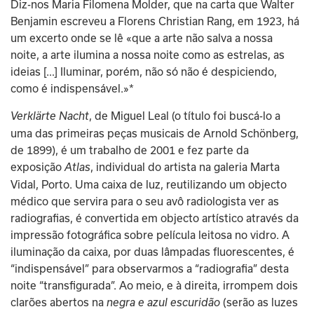
Diz-nos Maria Filomena Molder, que na carta que Walter 
Benjamin escreveu a Florens Christian Rang, em 1923, há 
um excerto onde se lê «que a arte não salva a nossa 
noite, a arte ilumina a nossa noite como as estrelas, as 
ideias […] Iluminar, porém, não só não é despiciendo, 
como é indispensável.»*
, de Miguel Leal (o título foi buscá-lo a 
Verklärte Nacht
uma das primeiras peças musicais de Arnold Schönberg, 
de 1899), é um trabalho de 2001 e fez parte da 
exposição 
, individual do artista na galeria Marta 
Atlas
Vidal, Porto. Uma caixa de luz, reutilizando um objecto 
médico que servira para o seu avô radiologista ver as 
radiografias, é convertida em objecto artístico através da 
impressão fotográfica sobre película leitosa no vidro. A 
iluminação da caixa, por duas lâmpadas fluorescentes, é 
“indispensável” para observarmos a “radiografia” desta 
noite “transfigurada”. Ao meio, e à direita, irrompem dois 
clarões abertos na
 (serão as luzes 
 negra e azul escuridão