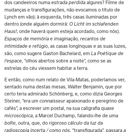
dos candeeiros numa 
 algures? Filme de 
estrada perdida
mudanças e transfigurações, não evocamos o título de 
Lynch em vão); à esquerda, três casas iluminadas por 
dentro (onde alguém dormirá: 
O Licht im schlafenden 
; onde haverá quem esteja acordado, como nós). 
Haus!
Espaços de memória e imaginação, recantos de 
, as casas longínquas e as suas luzes, 
intimidade e refúgio
são, como sugere Gaston Bachelard, em 
La Poétique de 
, “olhos abertos sobre a noite”, como se as 
l’espace
estrelas do céu viessem habitar a terra.
E então, como num relato de Vila-Matas, poderíamos ver, 
sentado numa destas mesas, Walter Benjamin, que por 
certo teria admirado Schönberg, e, como dizia Georges 
Steiner, “era um 
 apaixonado e peregrino de 
connaisseur
cafés”, a escrever um postal, na sua caligrafia 
quase 
, a Marcel Duchamp, falando-lhe de uma 
microscópica
, outra, que, do 
boîte
rigoroso cálculo da luz da 
, “transfigurada”, passara 
radioscopia incerta / como nós
a 