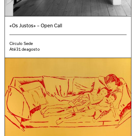
«Os Justos» – Open Call
Círculo Sede
Até
31
de
agosto