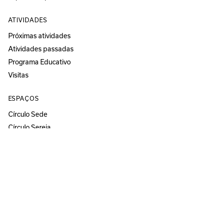
ATIVIDADES
Próximas atividades
Atividades passadas
Programa Educativo
Visitas
ESPAÇOS
Círculo Sede
Círculo Sereia
MUSEU
ANOZERO — BIENAL DE COIMBRA
Anozero‘25 solo show
Anozero‘24
Anozero‘23 solo show