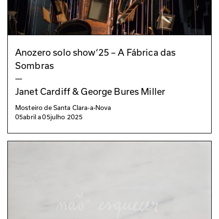
Anozero solo show‘25 – A Fábrica das
Sombras
—
Janet Cardiff & George Bures Miller
Mosteiro de Santa Clara-a-Nova
05
abril
a
05
julho 2025