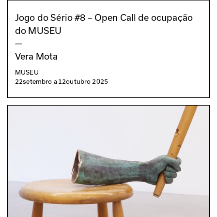
Jogo do Sério #8 – Open Call de ocupação
do MUSEU
—
Vera Mota
MUSEU
22
setembro
a
12
outubro 2025