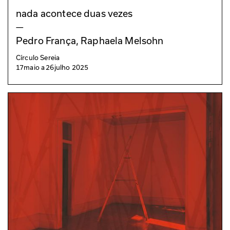
nada acontece duas vezes
—
Pedro França, Raphaela Melsohn
Círculo Sereia
17
maio
a
26
julho 2025