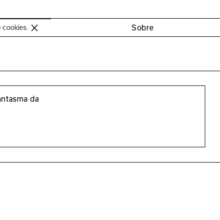
oimbra
Sobre
e cookies.
antasma da