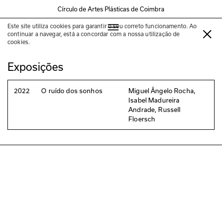
Círculo de Artes Plásticas de Coimbra
Este site utiliza cookies para garantir o seu correto funcionamento. Ao
Russell Floersch
continuar a navegar, está a concordar com a nossa utilização de
cookies.
Exposições
2022
O ruído dos sonhos
Miguel Ângelo Rocha,
Isabel Madureira
Andrade, Russell
Floersch