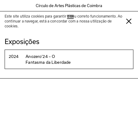
Círculo de Artes Plásticas de Coimbra
Este site utiliza cookies para garantir o seu correto funcionamento. Ao
Mauro Cerqueira
continuar a navegar, está a concordar com a nossa utilização de
cookies.
Exposições
2024
Anozero‘24 – O
Fantasma da Liberdade