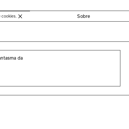
oimbra
Sobre
e cookies.
antasma da