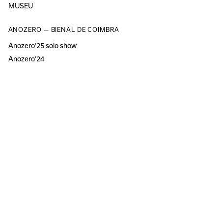
MUSEU
ANOZERO — BIENAL DE COIMBRA
Anozero‘25 solo show
Anozero‘24
Anozero‘23 solo show
Anozero‘21–22
Todas as edições
INFORMAÇÃO
Sobre
Acessibilidade
Imprensa
Newsletter
Facebook