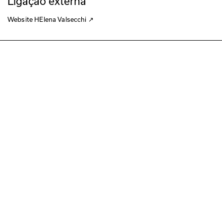
Ligação externa
Website HElena Valsecchi
↗