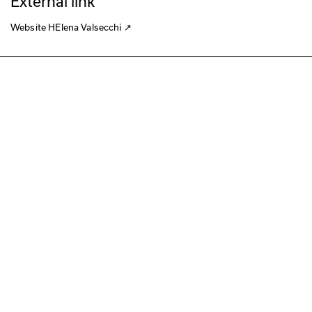
External link
Website HElena Valsecchi
↗