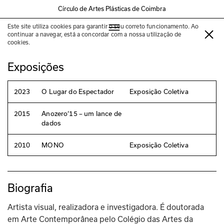
Círculo de Artes Plásticas de Coimbra
Este site utiliza cookies para garantir o seu correto funcionamento. Ao
Ana Pérez-Quiroga
continuar a navegar, está a concordar com a nossa utilização de
cookies.
Exposições
2023
O Lugar do Espectador
Exposição Coletiva
2015
Anozero‘15 – um lance de
dados
2010
MONO
Exposição Coletiva
Biografia
Artista visual, realizadora e investigadora. É doutorada 
em Arte Contemporânea pelo Colégio das Artes da 