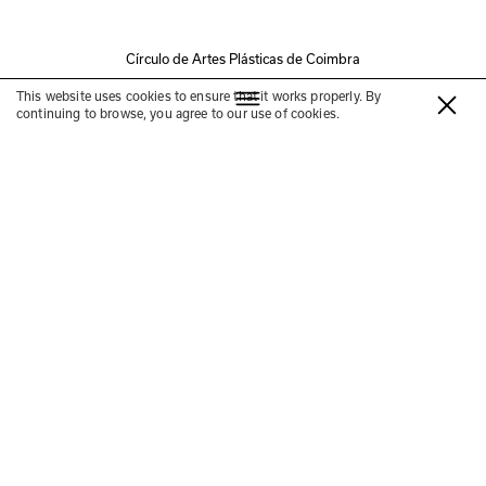
Círculo de Artes Plásticas de Coimbra
Edição
This website uses cookies to ensure that it works properly. By
continuing to browse, you agree to our use of cookies.
«A Arte no aqui que ainda não é
um agora» by Pedro Pousada
—
with Pedro Pousada, Nuno
Sousa Vieira and Nelson
Ricardo Martins
February 6 2025
5:30 p.m.
Free
Círculo Sede