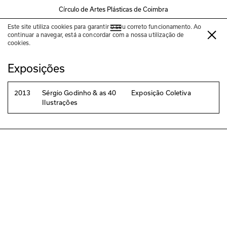
Círculo de Artes Plásticas de Coimbra
Este site utiliza cookies para garantir o seu correto funcionamento. Ao
Sara Maia
continuar a navegar, está a concordar com a nossa utilização de
cookies.
Exposições
2013
Sérgio Godinho & as 40
Exposição Coletiva
Ilustrações