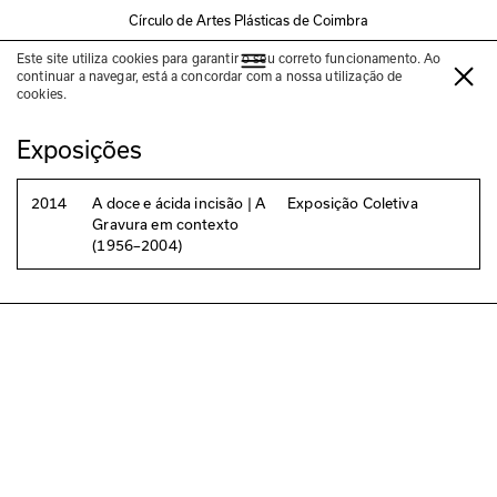
Círculo de Artes Plásticas de Coimbra
Este site utiliza cookies para garantir o seu correto funcionamento. Ao
Rogério Ribeiro
continuar a navegar, está a concordar com a nossa utilização de
cookies.
Exposições
2014
A doce e ácida incisão | A
Exposição Coletiva
Gravura em contexto
(1956–2004)