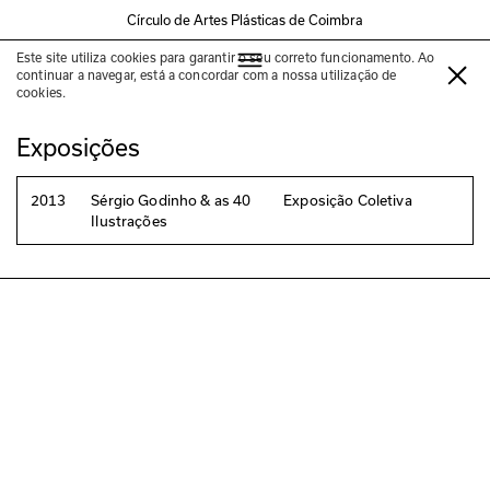
Círculo de Artes Plásticas de Coimbra
Este site utiliza cookies para garantir o seu correto funcionamento. Ao
Pedro Nora
continuar a navegar, está a concordar com a nossa utilização de
cookies.
Exposições
2013
Sérgio Godinho & as 40
Exposição Coletiva
Ilustrações