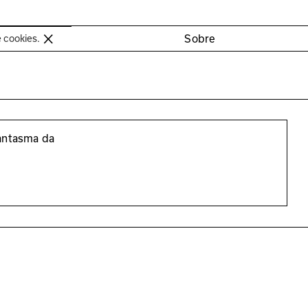
oimbra
Sobre
e cookies.
antasma da