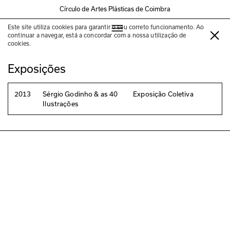
Círculo de Artes Plásticas de Coimbra
Este site utiliza cookies para garantir o seu correto funcionamento. Ao
Pedro Brito
continuar a navegar, está a concordar com a nossa utilização de
cookies.
Exposições
2013
Sérgio Godinho & as 40
Exposição Coletiva
Ilustrações