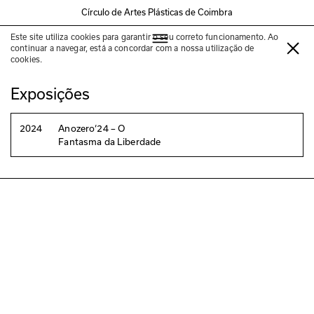
Círculo de Artes Plásticas de Coimbra
Este site utiliza cookies para garantir o seu correto funcionamento. Ao
NEG (Nova Escultura Galega)
continuar a navegar, está a concordar com a nossa utilização de
cookies.
Exposições
2024
Anozero‘24 – O
Fantasma da Liberdade