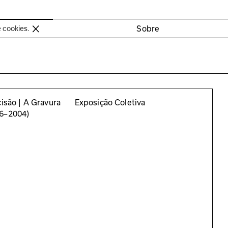
oimbra
Sobre
e cookies.
cisão | A Gravura
Exposição Coletiva
56–2004)