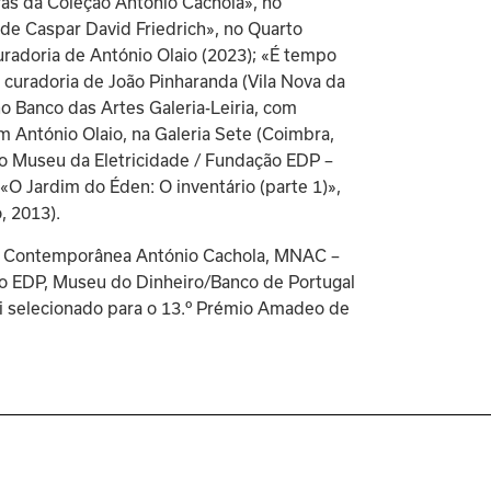
as da Coleção António Cachola», no 
de Caspar David Friedrich», no Quarto 
radoria de António Olaio (2023); «É tempo 
m curadoria de João Pinharanda (Vila Nova da 
no Banco das Artes Galeria-Leiria, com 
 António Olaio, na Galeria Sete (Coimbra, 
no Museu da Eletricidade / Fundação EDP – 
«O Jardim do Éden: O inventário (parte 1)», 
, 2013).
rte Contemporânea António Cachola, MNAC – 
 EDP, Museu do Dinheiro/Banco de Portugal 
oi selecionado para o 13.º Prémio Amadeo de 