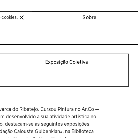
oimbra
Sobre
e cookies.
r
Exposição Coletiva
verca do Ribatejo. Cursou Pintura no Ar.Co — 
 desenvolvido a sua atividade artística no 
so, destacam-se as seguintes exposições: 
ndação Calouste Gulbenkian», na Biblioteca 