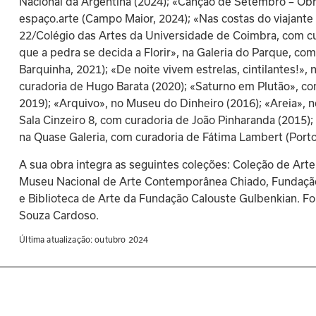
Nacional da Argentina (2024); «Canção de Setembro – Obr
espaço.arte (Campo Maior, 2024); «Nas costas do viajante 
22/Colégio das Artes da Universidade de Coimbra, com cu
que a pedra se decida a Florir», na Galeria do Parque, co
Barquinha, 2021); «De noite vivem estrelas, cintilantes!», 
curadoria de Hugo Barata (2020); «Saturno em Plutão», com
2019); «Arquivo», no Museu do Dinheiro (2016); «Areia», 
Sala Cinzeiro 8, com curadoria de João Pinharanda (2015); 
na Quase Galeria, com curadoria de Fátima Lambert (Porto
A sua obra integra as seguintes coleções: Coleção de A
Museu Nacional de Arte Contemporânea Chiado, Fundação
e Biblioteca de Arte da Fundação Calouste Gulbenkian. F
Souza Cardoso.
Última atualização: 
outubro 2024