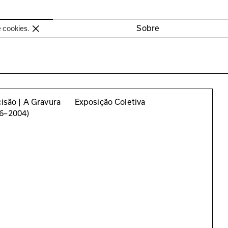
oimbra
Sobre
e cookies.
cisão | A Gravura
Exposição Coletiva
56–2004)