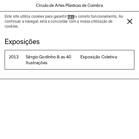
Círculo de Artes Plásticas de Coimbra
Este site utiliza cookies para garantir o seu correto funcionamento. Ao
João Lucas
continuar a navegar, está a concordar com a nossa utilização de
cookies.
Exposições
2013
Sérgio Godinho & as 40
Exposição Coletiva
Ilustrações