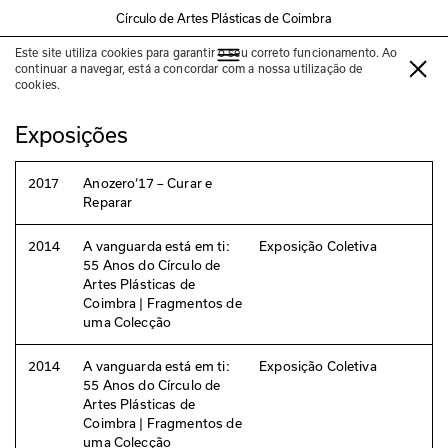
Círculo de Artes Plásticas de Coimbra
Este site utiliza cookies para garantir o seu correto funcionamento. Ao
Ernesto de Sousa
continuar a navegar, está a concordar com a nossa utilização de
cookies.
Exposições
2017
Anozero‘17 – Curar e
Reparar
2014
A vanguarda está em ti:
Exposição Coletiva
55 Anos do Círculo de
Artes Plásticas de
Coimbra | Fragmentos de
uma Colecção
2014
A vanguarda está em ti:
Exposição Coletiva
55 Anos do Círculo de
Artes Plásticas de
Coimbra | Fragmentos de
uma Colecção