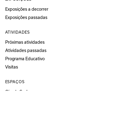
Exposições a decorrer
Exposições passadas
ATIVIDADES
Próximas atividades
Atividades passadas
Programa Educativo
Visitas
ESPAÇOS
Círculo Sede
Círculo Sereia
MUSEU
ANOZERO — BIENAL DE COIMBRA
Anozero‘25 solo show