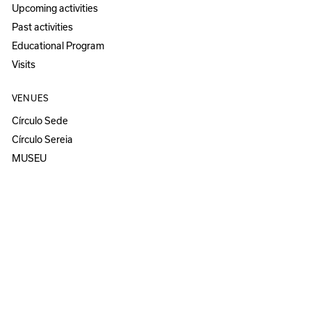
Upcoming activities
Past activities
Educational Program
Visits
VENUES
Círculo Sede
Círculo Sereia
MUSEU
ANOZERO — BIENAL DE COIMBRA
Anozero‘25 solo show
Anozero‘24
Anozero‘23 solo show
Anozero‘21–22
All Anozero editions