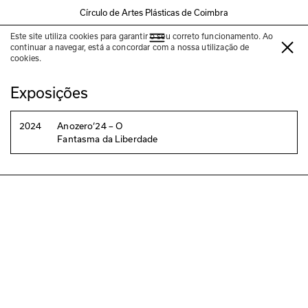
Círculo de Artes Plásticas de Coimbra
Este site utiliza cookies para garantir o seu correto funcionamento. Ao
Davi Pontes & Wallace Ferreira
continuar a navegar, está a concordar com a nossa utilização de
cookies.
Exposições
2024
Anozero‘24 – O
Fantasma da Liberdade