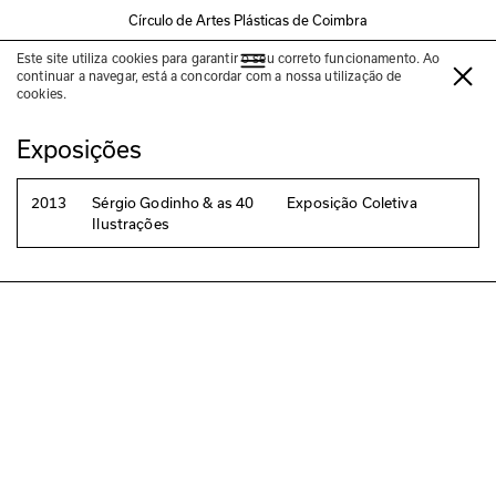
Círculo de Artes Plásticas de Coimbra
Este site utiliza cookies para garantir o seu correto funcionamento. Ao
Cristina Valadas
continuar a navegar, está a concordar com a nossa utilização de
cookies.
Exposições
2013
Sérgio Godinho & as 40
Exposição Coletiva
Ilustrações