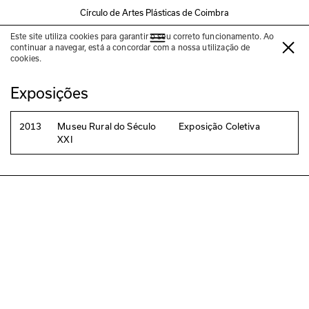
Círculo de Artes Plásticas de Coimbra
Este site utiliza cookies para garantir o seu correto funcionamento. Ao
Cristina Rodrigues
continuar a navegar, está a concordar com a nossa utilização de
cookies.
Exposições
2013
Museu Rural do Século
Exposição Coletiva
XXI