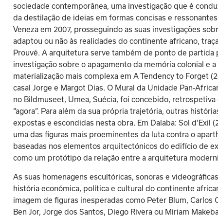
sociedade contemporânea, uma investigação que é condu
da destilação de ideias em formas concisas e ressonantes
Veneza em 2007, prosseguindo as suas investigações so
adaptou ou não às realidades do continente africano, traça
Prouvé. A arquitetura serve também de ponto de partida 
investigação sobre o apagamento da memória colonial e a 
materialização mais complexa em A Tendency to Forget (20
casal Jorge e Margot Dias. O Mural da Unidade Pan-Africa
no Bildmuseet, Umea, Suécia, foi concebido, retrospetiva e
“agora”. Para além da sua própria trajetória, outras histór
expostas e escondidas nesta obra. Em Dalaba: Sol d’Exil 
uma das figuras mais proeminentes da luta contra o aparth
baseadas nos elementos arquitectónicos do edifício de e
como um protótipo da relação entre a arquitetura modernis
As suas homenagens escultóricas, sonoras e videográficas
história económica, política e cultural do continente afr
imagem de figuras inesperadas como Peter Blum, Carlos Ca
Ben Jor, Jorge dos Santos, Diego Rivera ou Miriam Makeba