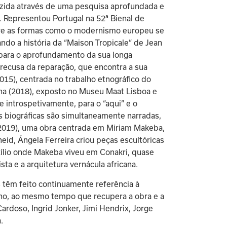
zida através de uma pesquisa aprofundada e 
. Representou Portugal na 52ª Bienal de 
bre as formas como o modernismo europeu se 
ndo a história da “Maison Tropicale” de Jean 
para o aprofundamento da sua longa 
recusa da reparação, que encontra a sua 
15), centrada no trabalho etnográfico do 
na (2018), exposto no Museu Maat Lisboa e 
 introspetivamente, para o “aqui” e o 
ias biográficas são simultaneamente narradas, 
(2019), uma obra centrada em Miriam Makeba, 
eid, Ángela Ferreira criou peças escultóricas 
xílio onde Makeba viveu em Conakri, quase 
ta e a arquitetura vernácula africana.
 têm feito continuamente referência à 
icano, ao mesmo tempo que recupera a obra e a 
rdoso, Ingrid Jonker, Jimi Hendrix, Jorge 
.