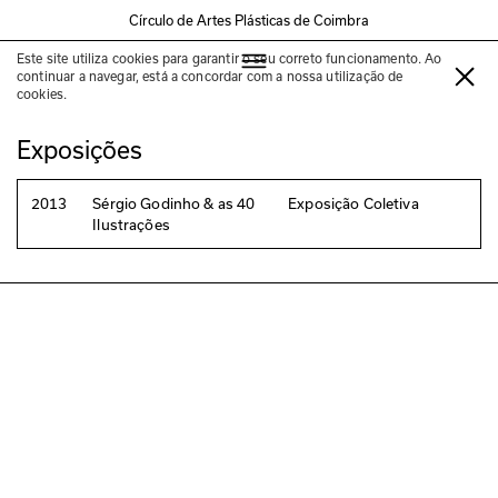
Círculo de Artes Plásticas de Coimbra
Este site utiliza cookies para garantir o seu correto funcionamento. Ao
André da Loba
continuar a navegar, está a concordar com a nossa utilização de
cookies.
Exposições
2013
Sérgio Godinho & as 40
Exposição Coletiva
Ilustrações