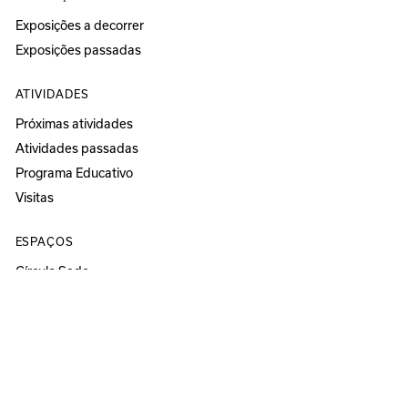
Exposições a decorrer
Exposições passadas
ATIVIDADES
Próximas atividades
Atividades passadas
Programa Educativo
Visitas
ESPAÇOS
Círculo Sede
Círculo Sereia
MUSEU
ANOZERO — BIENAL DE COIMBRA
Anozero‘25 solo show