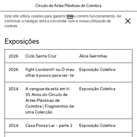
Círculo de Artes Plásticas de Coimbra
Este site utiliza cookies para garantir o seu correto funcionamento. Ao
Alice Geirinhas
continuar a navegar, está a concordar com a nossa utilização de
cookies.
Exposições
2026
Ciclo Santa Cruz
Alice Geirinhas
2026
fight Lookism!! ou O meu
Exposição Coletiva
olhar é pouco para ver- te
2014
A vanguarda está em ti:
Exposição Coletiva
55 Anos do Círculo de
Artes Plásticas de
Coimbra | Fragmentos de
uma Colecção
2014
Casa Posse Lar – parte 2
Exposição Coletiva