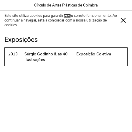
Círculo de Artes Plásticas de Coimbra
Este site utiliza cookies para garantir o seu correto funcionamento. Ao
Afonso Cruz
continuar a navegar, está a concordar com a nossa utilização de
cookies.
Exposições
2013
Sérgio Godinho & as 40
Exposição Coletiva
Ilustrações