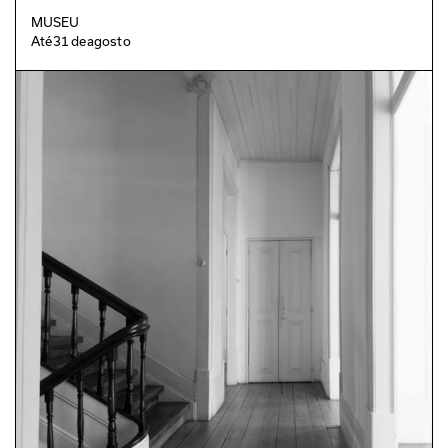
MUSEU
Até
31
de
agosto