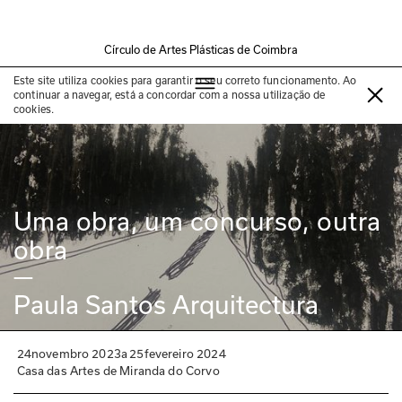
Círculo de Artes Plásticas de Coimbra
Exposição passada
Este site utiliza cookies para garantir o seu correto funcionamento. Ao
continuar a navegar, está a concordar com a nossa utilização de
cookies.
Uma obra, um concurso, outra 
obra
—
Paula Santos Arquitectura
24
novembro 2023
a
25
fevereiro 2024
Casa das Artes de Miranda do Corvo