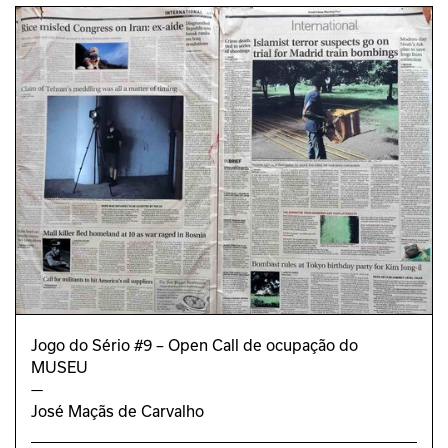
Jorge das Neves
TEXTO
Paula Santos
TRADUÇÃO
Hugo Carriço (Estagiário FLUC)
REVISÃO
Carina Correia
DIREÇÃO DE ARTE
João Bicker
Joana Monteiro
DESIGN GRÁFICO
Alexandra Oliveira
PROGRAMA EDUCATIVO
Jogo do Sério #9 – Open Call de ocupação do
Jorge Cabrera
MUSEU
—
José Maçãs de Carvalho