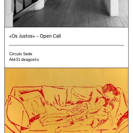
«Os Justos» – Open Call
Círculo Sede
Até
31
de
agosto