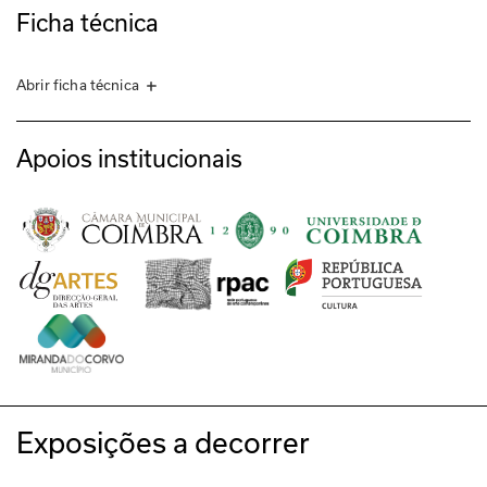
Ficha técnica
Abrir ficha técnica
ORGANIZAÇÃO
Círculo de Artes Plásticas de Coimbra
Apoios institucionais
COORDENAÇÃO DE PRODUÇÃO
Daniel Madeira
PRODUÇÃO
Daniel Madeira
Diana Santos
ASSISTÊNCIA À PRODUÇÃO
Ivone Antunes 
MONTAGEM
Jorge das Neves
Marco Graça
Exposições a decorrer
FOTOGRAFIA