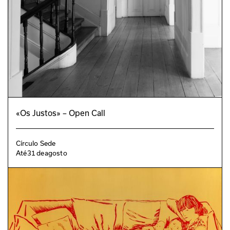
«Os Justos» – Open Call
Círculo Sede
Até
31
de
agosto