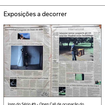
REVISÃO
Carina Correia
Exposições a decorrer
DIREÇÃO DE ARTE
João Bicker
Joana Monteiro
DESIGN GRÁFICO
Alexandra Oliveira
PROGRAMA EDUCATIVO
Jorge Cabrera
Jogo do Sério #9 – Open Call de ocupação do