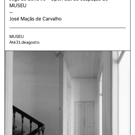
MUSEU
—
José Maçãs de Carvalho
MUSEU
Até
31
de
agosto