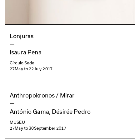
Lonjuras
—
Isaura Pena
Círculo Sede
27
May
to
22
July 2017
Anthropokronos / Mirar
—
António Gama, Désirée Pedro
MUSEU
27
May
to
30
September 2017