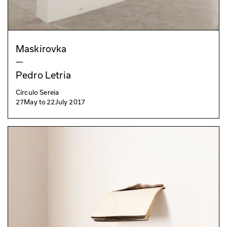
Maskirovka
—
Pedro Letria
Círculo Sereia
27
May
to
22
July 2017