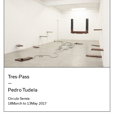
Tres-Pass
—
Pedro Tudela
Círculo Sereia
18
March
to
13
May 2017