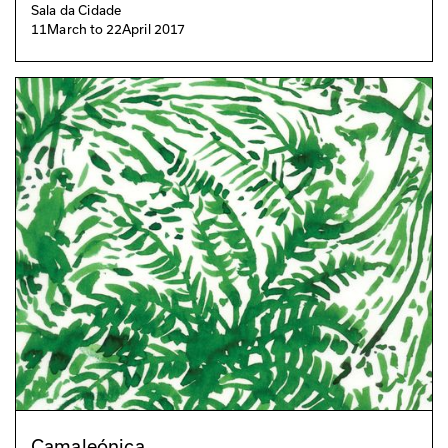
Sala da Cidade
11
March
to
22
April 2017
Camaleónica