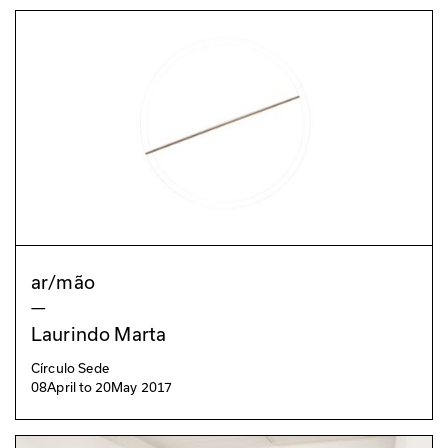
ar/mão
—
Laurindo Marta
Círculo Sede
08
April
to
20
May 2017