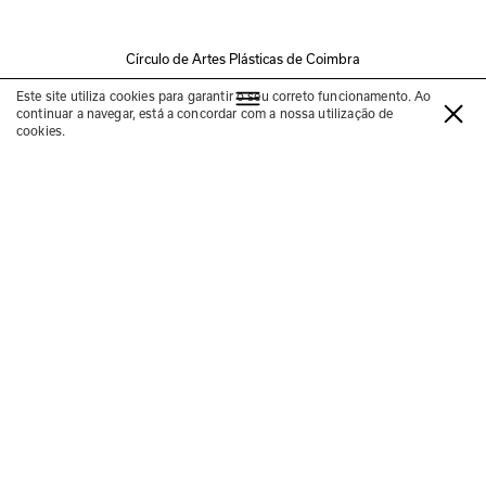
Círculo de Artes Plásticas de Coimbra
Este site utiliza cookies para garantir o seu correto funcionamento. Ao
No items found.
continuar a navegar, está a concordar com a nossa utilização de
cookies.
Mediação e convivência criativa
com as escolas à exposição
Corpos que são bordas:
fronteiras
27 JAN – 20 MAR | Terça a sexta-feira
10h00–16h00 1h30 a 2h00 de duração
Gratuito (inclui materiais)
Inscrição obrigatória
Círculo Sereia
As ações entre arte e educação que se apresentam 