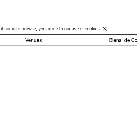
Círculo de Artes Plásticas de Coimbra
ntinuing to browse, you agree to our use of cookies.
Venues
Bienal de C
a criativa com as escol
iras
30 a 2h00 de duração
Gratuito (inclui materiais)
Registrat
proposta às 