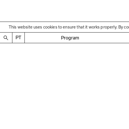
This website uses cookies to ensure that it works properly. By co
PT
Program
No items found.
Mediação e convivênci
que são bordas: fronte
27 JAN – 20 MAR | Terça a sexta-feira
10h00–16h00 1h
As ações entre arte e educação que se apresentam nesta 