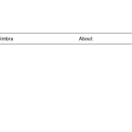
oimbra
About
as à exposição Corpos
ion required
Círculo Sereia