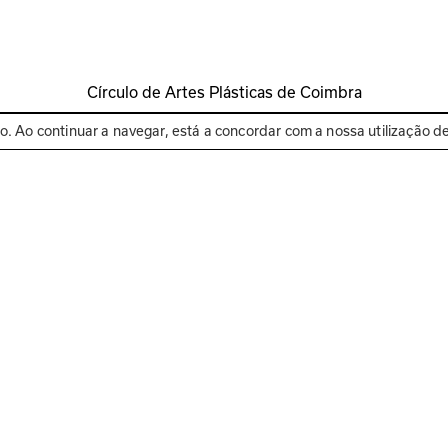
Círculo de Artes Plásticas de Coimbra
Espaços
Bienal de C
to. Ao continuar a navegar, está a concordar com a nossa utilização d
a criativa com as escola
h00, 1h30 a 2h00 de duração
Gratuito(inclui materiais)
Ins
proposta às 
entos, trocas 
s. Prevemos o 