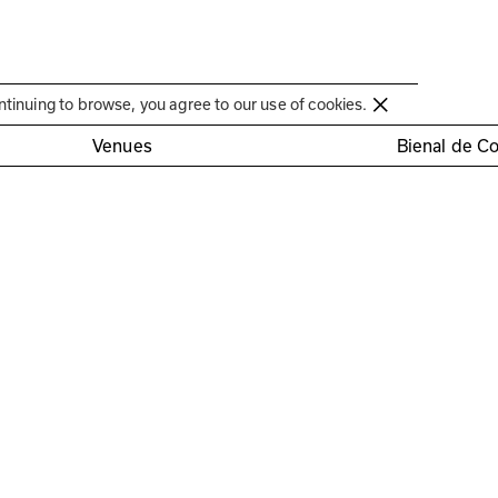
Círculo de Artes Plásticas de Coimbra
ntinuing to browse, you agree to our use of cookies.
Venues
Bienal de C
a criativa com as escola
h00, 1h30 a 2h00 de duração
Gratuito(inclui materiais)
Reg
proposta às 
entos, trocas 
s. Prevemos o 