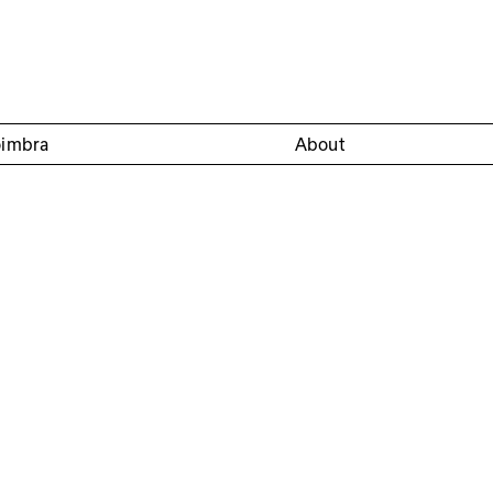
oimbra
About
s
istration required
Círculo Sereia
Círculo Sede