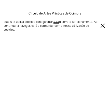
Círculo de Artes Plásticas de Coimbra
Programa Educativo
Este site utiliza cookies para garantir o seu correto funcionamento. Ao
continuar a navegar, está a concordar com a nossa utilização de
cookies.
Encontros orientados
—
com Carlos Antunes, Désirée
Pedro, José António
Bandeirinha, José Reis, Luís
Santiago Baptista e Maria
Rita Pais
18 de JAN, 15 de FEV e 01 de MAR
16h00–17h30
Convento São Francisco