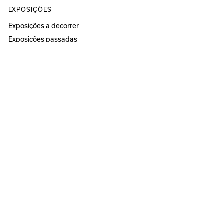
EXPOSIÇÕES
Exposições a decorrer
Exposições passadas
ATIVIDADES
Próximas atividades
Atividades passadas
Programa Educativo
Visitas
ESPAÇOS
Círculo Sede
Círculo Sereia
MUSEU
ANOZERO — BIENAL DE COIMBRA