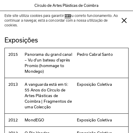
Círculo de Artes Plásticas de Coimbra
Este site utiliza cookies para garantir o seu correto funcionamento. Ao
Pedro Cabral Santo
continuar a navegar, está a concordar com a nossa utilização de
cookies.
Exposições
2015
Panorama du grand canal
Pedro Cabral Santo
– Vu d'un bateau d'après
Promio (hommage to
Mondego)
2013
A vanguarda está em ti:
Exposição Coletiva
55 Anos do Círculo de
Artes Plásticas de
Coimbra | Fragmentos de
uma Colecção
2012
MondEGO
Exposição Coletiva
2012
O Rio Voador
Exposição Coletiva