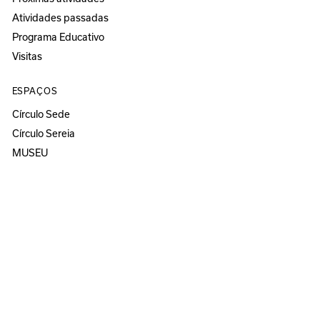
Atividades passadas
Programa Educativo
Visitas
ESPAÇOS
Círculo Sede
Círculo Sereia
MUSEU
ANOZERO — BIENAL DE COIMBRA
Anozero‘25 solo show
Anozero‘24
Anozero‘23 solo show
Anozero‘21–22
Todas as edições