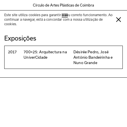
Círculo de Artes Plásticas de Coimbra
Este site utiliza cookies para garantir o seu correto funcionamento. Ao
Nuno Grande
continuar a navegar, está a concordar com a nossa utilização de
cookies.
Exposições
2017
700+25: Arquitectura na
Désirée Pedro, José
UniverCidade
António Bandeirinha e
Nuno Grande