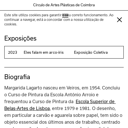
Círculo de Artes Plásticas de Coimbra
Este site utiliza cookies para garantir o seu correto funcionamento. Ao
Margarida Lagarto
continuar a navegar, está a concordar com a nossa utilização de
cookies.
Exposições
2023
Eles falam em arco-íris
Exposição Coletiva
Biografia
Margarida Lagarto nasceu em Veiros, em 1954. Concluiu 
o Curso de Pintura da Escola António Arroio e 
frequentou a Curso de Pintura da  
Escola Superior de 
Belas-Artes de Lisboa
, entre 1979 e 1981. O desenho, 
em particular a carvão e aguarela sobre papel, tem sido o 
objeto essencial dos últimos anos de trabalho, centrado 