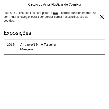
Círculo de Artes Plásticas de Coimbra
Este site utiliza cookies para garantir o seu correto funcionamento. Ao
Magdalena Jitrik
continuar a navegar, está a concordar com a nossa utilização de
cookies.
Exposições
2019
Anozero‘19 – A Terceira
Margem