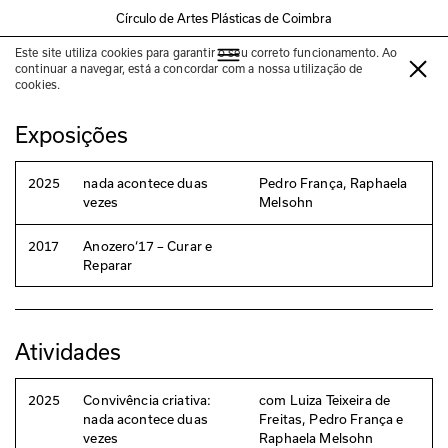
Círculo de Artes Plásticas de Coimbra
Este site utiliza cookies para garantir o seu correto funcionamento. Ao
Luiza Teixeira de Freitas
continuar a navegar, está a concordar com a nossa utilização de
cookies.
Exposições
2025
nada acontece duas
Pedro França, Raphaela
vezes
Melsohn
2017
Anozero‘17 – Curar e
Reparar
Atividades
2025
Convivência criativa:
com Luiza Teixeira de
nada acontece duas
Freitas, Pedro França e
vezes
Raphaela Melsohn