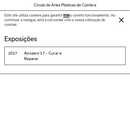
Círculo de Artes Plásticas de Coimbra
Este site utiliza cookies para garantir o seu correto funcionamento. Ao
Louise Bourgeois
continuar a navegar, está a concordar com a nossa utilização de
cookies.
Exposições
2017
Anozero‘17 – Curar e
Reparar