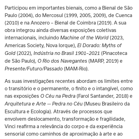
Participou em importantes bienais, como a Bienal de São 
Paulo (2004), do Mercosul (1999, 2005, 2009), de Cuenca 
(2010) e na Anozero – Bienal de Coimbra (2019). A sua 
obra integrou ainda diversas exposições coletivas 
internacionais, incluindo 
 (2023, 
Machine of the World
Americas Society, Nova Iorque), 
El Dorado: Myths of 
 (2022), 
 (Pinacoteca 
Gold
Indústria no Brasil 1901–2021
de São Paulo), 
 (MARP, 2019) e 
O Rio dos Navegantes
 (MAM-Rio).
Presente/Futuro/Passado
As suas investigações recentes abordam os limites entre 
o transitório e o permanente, o finito e o intangível, como 
nas exposições 
 (Farol Santander, 2018) e 
O Céu na Pedra
 (Museu Brasileiro da 
Arquitetura e Arte — Pedra no Céu
Escultura e Ecologia). Através de processos que 
envolvem deslocamento, transformação e fragilidade, 
Vinci reafirma a relevância do corpo e da experiência 
sensorial como caminhos de aproximação à arte e ao 