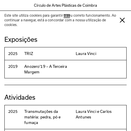
Círculo de Artes Plásticas de Coimbra
Este site utiliza cookies para garantir o seu correto funcionamento. Ao
Laura Vinci
continuar a navegar, está a concordar com a nossa utilização de
cookies.
Exposições
2025
TRIZ
Laura Vinci
2019
Anozero‘19 – A Terceira
Margem
Atividades
2025
Transmutações da
Laura Vinci e Carlos
matéria: pedra, pó e
Antunes
fumaça