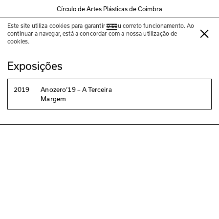
Círculo de Artes Plásticas de Coimbra
Este site utiliza cookies para garantir o seu correto funcionamento. Ao
Julius Von Bismarck
continuar a navegar, está a concordar com a nossa utilização de
cookies.
Exposições
2019
Anozero‘19 – A Terceira
Margem