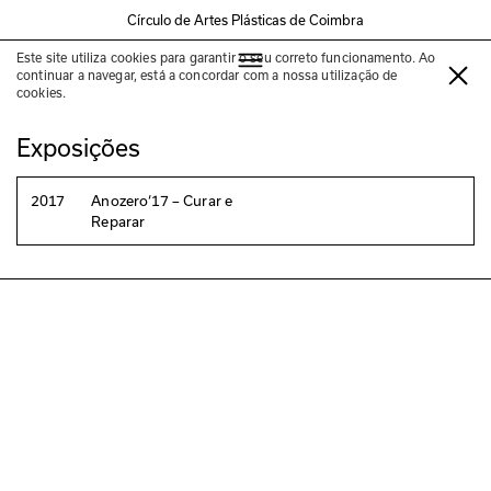
Círculo de Artes Plásticas de Coimbra
Este site utiliza cookies para garantir o seu correto funcionamento. Ao
James Lee Byars
continuar a navegar, está a concordar com a nossa utilização de
cookies.
Exposições
2017
Anozero‘17 – Curar e
Reparar