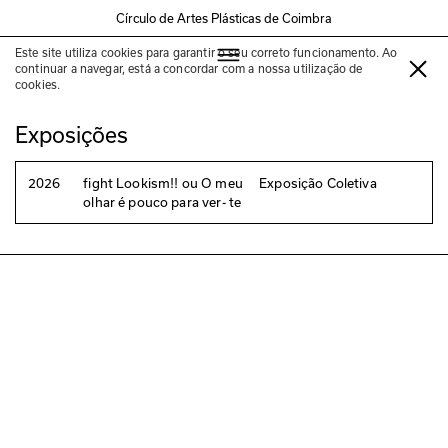
Círculo de Artes Plásticas de Coimbra
Este site utiliza cookies para garantir o seu correto funcionamento. Ao
Inácio Matsinhe
continuar a navegar, está a concordar com a nossa utilização de
cookies.
Exposições
2026
fight Lookism!! ou O meu
Exposição Coletiva
olhar é pouco para ver- te